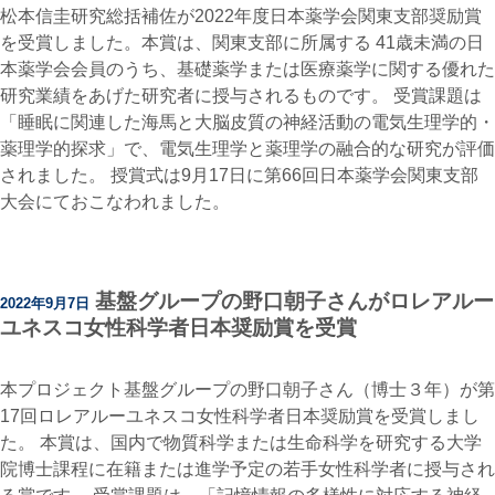
松本信圭研究総括補佐が2022年度日本薬学会関東支部奨励賞
を受賞しました。本賞は、関東支部に所属する 41歳未満の日
本薬学会会員のうち、基礎薬学または医療薬学に関する優れた
研究業績をあげた研究者に授与されるものです。 受賞課題は
「睡眠に関連した海馬と大脳皮質の神経活動の電気生理学的・
薬理学的探求」で、電気生理学と薬理学の融合的な研究が評価
されました。 授賞式は9月17日に第66回日本薬学会関東支部
大会にておこなわれました。
基盤グループの野口朝子さんがロレアルー
2022年9月7日
ユネスコ女性科学者日本奨励賞を受賞
本プロジェクト基盤グループの野口朝子さん（博士３年）が第
17回ロレアルーユネスコ女性科学者日本奨励賞を受賞しまし
た。 本賞は、国内で物質科学または生命科学を研究する大学
院博士課程に在籍または進学予定の若手女性科学者に授与され