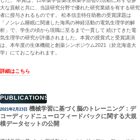
した。 本賞は、日本薬学会薬理系薬学部会の活動に対する多
大な貢献と共に、当該研究分野で優れた研究業績を有する研究
者に授与されるものです。 松本信圭特任助教の受賞課題は
「ノンレム睡眠に関連した海馬の神経活動の電気生理学的解
析」で、学生の頃から現職に至るまで一貫して 続けてきた電
気生理学の研究が評価されました。本賞の授賞式と受賞講演
は、本年度の生体機能と創薬シンポジウム2021（於北海道大
学）にておこなわれます。
詳細はこちら
PUBLICATIONS
機械学習に基づく脳のトレーニング：デ
2021年2月23日
コーディッドニューロフィードバックに関する大規
模データセットの公開