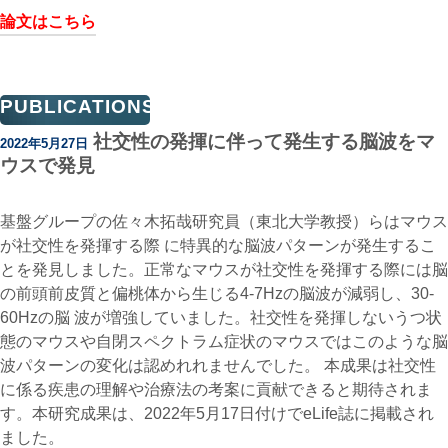
論文はこちら
PUBLICATIONS
社交性の発揮に伴って発生する脳波をマ
2022年5月27日
ウスで発見
基盤グループの佐々木拓哉研究員（東北大学教授）らはマウス
が社交性を発揮する際 に特異的な脳波パターンが発生するこ
とを発見しました。正常なマウスが社交性を発揮する際には脳
の前頭前皮質と偏桃体から生じる4-7Hzの脳波が減弱し、30-
60Hzの脳 波が増強していました。社交性を発揮しないうつ状
態のマウスや自閉スペクトラム症状のマウスではこのような脳
波パターンの変化は認めれれませんでした。 本成果は社交性
に係る疾患の理解や治療法の考案に貢献できると期待されま
す。本研究成果は、2022年5月17日付けでeLife誌に掲載され
ました。