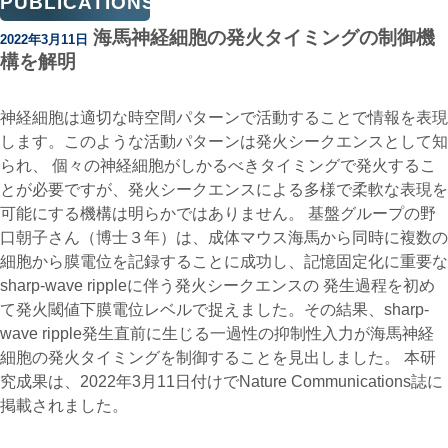
PUBLICATIONS
海馬神経細胞の発火タイミングの制御機
2022年3月11日
構を解明
神経細胞は適切な時空間パターンで活動することで情報を表現
します。このような活動パターンは発火シークエンスとして知
られ、 個々の神経細胞がしかるべきタイミングで発火するこ
とが必要ですが、発火シークエンスによる多様で柔軟な表現を
可能にする機構は明らかではありません。 基盤グループの野
口朝子さん（博士３年）は、成体マウス海馬から同時に複数の
細胞から膜電位を記録することに成功し、記憶固定化に重要な
sharp-wave rippleに伴う発火シークエンスの 発生過程を初め
て発火閾値下膜電位レベルで捉えました。その結果、sharp-
wave ripple発生直前に生じる一過性の抑制性入力が海馬神経
細胞の発火タイミングを制御することを見出しました。 本研
究成果は、2022年3月11日付けでNature Communications誌に
掲載されました。