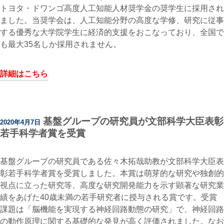
トヨタ・ドワンゴ高度人工知能人材奨学金の奨学生に採用され
ました。当奨学会は、人工知能分野の高度な学修、研究に従事
する優秀な大学院学生に経済的支援をおこなっており、全国で
も最大35名しか採用されません。
詳細はこちら
基盤グループの研究員が文部科学大臣表彰
2020年4月7日
若手科学者賞を受賞
基盤グループの研究員である佐々木拓哉助教が文部科学大臣表
彰若手科学者賞を受賞しました。本賞は萌芽的な研究や独創的
視点に立った研究等、高度な研究開発能力を示す顕著な研究業
績をあげた40歳未満の若手研究者に授与される賞です。受賞
課題は「脳機能を実現する神経回路動態の研究」で、神経回路
の動作原理に関する基礎的な発見が高く評価されました。なお