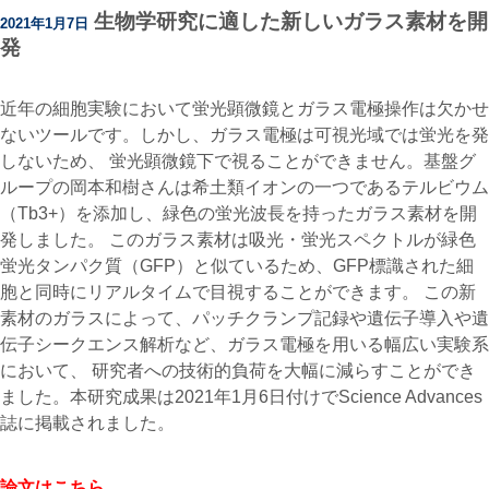
生物学研究に適した新しいガラス素材を開
2021年1月7日
発
近年の細胞実験において蛍光顕微鏡とガラス電極操作は欠かせ
ないツールです。しかし、ガラス電極は可視光域では蛍光を発
しないため、 蛍光顕微鏡下で視ることができません。基盤グ
ループの岡本和樹さんは希土類イオンの一つであるテルビウム
（Tb3+）を添加し、緑色の蛍光波長を持ったガラス素材を開
発しました。 このガラス素材は吸光・蛍光スペクトルが緑色
蛍光タンパク質（GFP）と似ているため、GFP標識された細
胞と同時にリアルタイムで目視することができます。 この新
素材のガラスによって、パッチクランプ記録や遺伝子導入や遺
伝子シークエンス解析など、ガラス電極を用いる幅広い実験系
において、 研究者への技術的負荷を大幅に減らすことができ
ました。本研究成果は2021年1月6日付けでScience Advances
誌に掲載されました。
論文はこちら