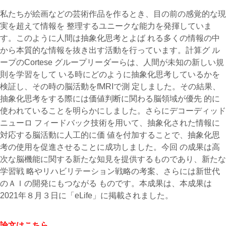
私たちが絵画などの芸術作品を作るとき、目の前の感覚的な現
実を超えて情報を 整理するユニークな能力を発揮していま
す。このように人間は抽象化思考とよば れる多くの情報の中
から本質的な情報を抜き出す活動を行っています。計算グ ル
ープのCortese グループリーダーらは、人間が未知の新しい規
則を学習をして いる時にどのように抽象化思考しているかを
検証し、その時の脳活動をfMRIで測 定しました。その結果、
抽象化思考をする際には価値判断に関わる脳領域が優先 的に
使われていることを明らかにしました。さらにデコーディッド
ニューロ フィードバック技術を用いて、抽象化された情報に
対応する脳活動に人工的に価 値を付加することで、抽象化思
考の使用を促進させることに成功しました。今回 の成果は高
次な脳機能に関する新たな知見を提供するものであり、新たな
学習戦 略やリハビリテーション戦略の考案、さらには新世代
のＡＩの開発にもつながる ものです。本成果は、本成果は
2021年８月３日に「eLife」に掲載されました。
論文はこちら