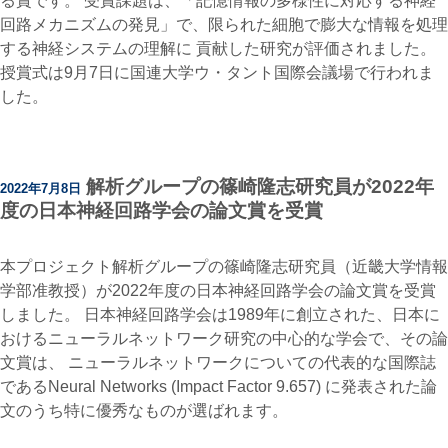
る賞です。 受賞課題は、「記憶情報の多様性に対応する神経
回路メカニズムの発見」で、限られた細胞で膨大な情報を処理
する神経システムの理解に 貢献した研究が評価されました。
授賞式は9月7日に国連大学ウ・タント国際会議場で行われま
した。
解析グループの篠崎隆志研究員が2022年
2022年7月8日
度の日本神経回路学会の論文賞を受賞
本プロジェクト解析グループの篠崎隆志研究員（近畿大学情報
学部准教授）が2022年度の日本神経回路学会の論文賞を受賞
しました。 日本神経回路学会は1989年に創立された、日本に
おけるニューラルネットワーク研究の中心的な学会で、その論
文賞は、 ニューラルネットワークについての代表的な国際誌
であるNeural Networks (Impact Factor 9.657) に発表された論
文のうち特に優秀なものが選ばれます。